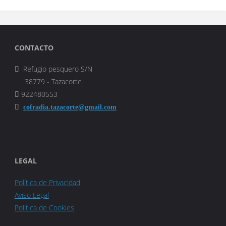
CONTACTO
Refugio pesquero S/N
38779 - Tazacorte
922480553
cofradia.tazacorte@gmail.com
LEGAL
Política de Privacidad
Aviso Legal
Política de Cookies